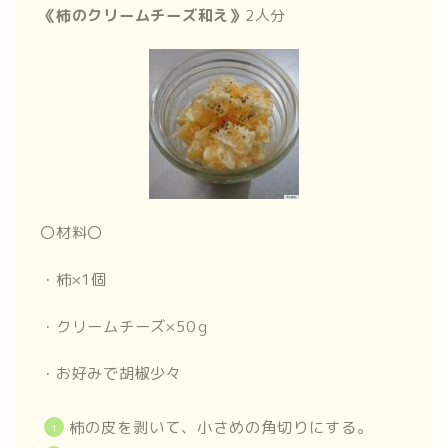
《柿のクリームチーズ和え》
2人分
〇材料〇
・柿×1個
・クリームチーズ×50ｇ
・お好みで胡椒少々
柿の皮を剥いて、小さめの角切りにする。