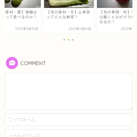
旬の食材・夏】青梅は
【旬の食材・冬】山東菜
【旬の果物・秋】り
うやって食べるのか？
ってどんな野菜？
は磨くとなぜピカピ
なるの？
2023年5月31日
2023年1月31日
2020年9
COMMENT