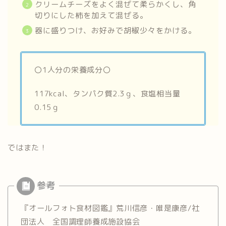
クリームチーズをよく混ぜて柔らかくし、角
切りにした柿を加えて混ぜる。
器に盛りつけ、お好みで胡椒少々をかける。
〇1人分の栄養成分〇
117kcal、タンパク質2.3ｇ、食塩相当量
0.15ｇ
ではまた！
『オールフォト食材図鑑』荒川信彦・唯是康彦/社
団法人 全国調理師養成施設協会