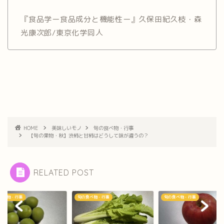
『食品学ー食品成分と機能性ー』久保田紀久枝・森
光康次郎/東京化学同人
HOME
美味しいモノ
旬の食べ物・行事
【旬の果物・秋】渋柿と甘柿はどうして味が違うの？
RELATED POST
食べ物・行事
旬の食べ物・行事
旬の食べ物・行事