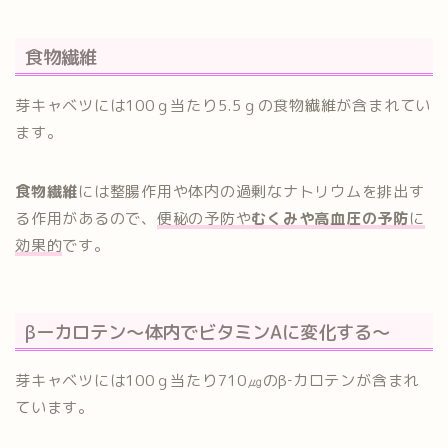
食物繊維
芽キャベツには100ｇ当たり5.5ｇの食物繊維が含まれてい
ます。
食物繊維
には整腸作用や体内の過剰なナトリウムを排出す
る作用があるので、
便秘の予防や
むくみや高血圧の予防
に
効果的
です。
βーカロテン～体内でビタミンAに変化する～
芽キャベツには100ｇ当たり710㎍のβ‐カロテンが含まれ
ています。