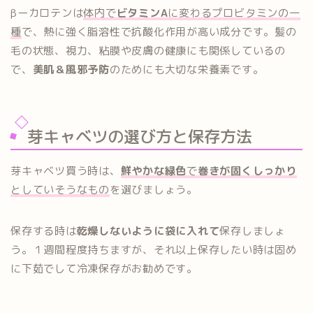
βーカロテンは
体内で
ビタミンA
に変わるプロビタミンの一
種
で、熱に強く脂溶性で抗酸化作用が高い成分です。髪の
毛の状態、視力、粘膜や皮膚の健康にも関係しているの
で、
美肌＆風邪予防
のためにも大切な栄養素です。
芽キャベツの選び方と保存方法
芽キャベツ買う時は、
鮮やかな緑色
で
巻きが固くしっかり
としていそうなもの
を選びましょう。
保存する時は
乾燥しないように袋に入れて
保存しましょ
う。１週間程度持ちますが、それ以上保存したい時は固め
に下茹でして冷凍保存がお勧めです。