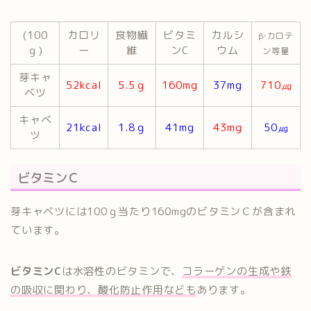
(100
カロリ
食物繊
ビタミ
カルシ
β‐カロテ
ｇ)
ー
維
ンC
ウム
ン等量
芽キャ
52kcal
5.5ｇ
160mg
37mg
710㎍
ベツ
キャベ
21kcal
1.8ｇ
41mg
43mg
50㎍
ツ
ビタミンＣ
芽キャベツには100ｇ当たり160mgのビタミンＣが含まれ
ています。
ビタミンC
は水溶性のビタミンで、
コラーゲンの生成や鉄
の吸収に関わり、酸化防止作用なども
あります。