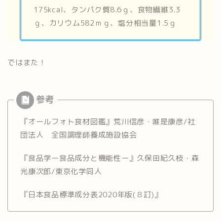
175kcal、タンパク質8.6ｇ、食物繊維3.3
ｇ、カリウム582ｍｇ、塩分相当量1.5ｇ
ではまた！
『オールフォト食材図鑑』荒川信彦・唯是康彦/社
団法人 全国調理師養成施設協会
『食品学ー食品成分と機能性ー』久保田紀久枝・森
光康次郎/東京化学同人
『日本食品標準成分表2020年版(８訂)』