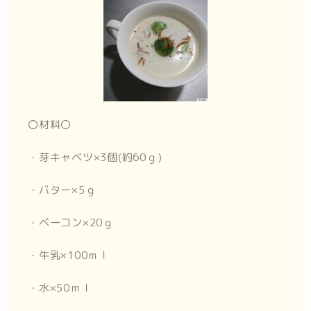
〇材料〇
・芽キャベツ×3個(約60ｇ)
・バター×5ｇ
・ベーコン×20ｇ
・牛乳×100ｍｌ
・水×50ｍｌ