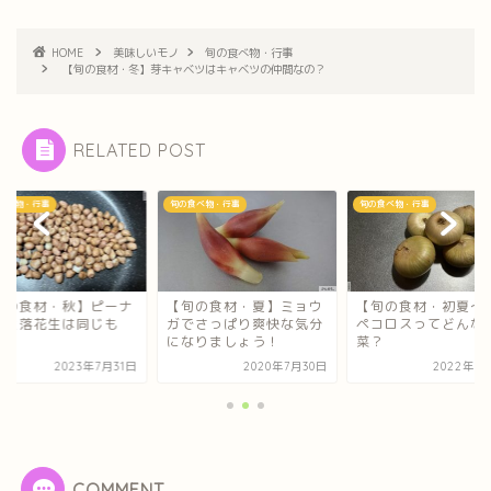
HOME
美味しいモノ
旬の食べ物・行事
【旬の食材・冬】芽キャベツはキャベツの仲間なの？
RELATED POST
食べ物・行事
旬の食べ物・行事
旬の食べ物・行事
旬の食材・秋】ピーナ
【旬の食材・夏】ミョウ
【旬の食材・初夏～
ツと落花生は同じも
ガでさっぱり爽快な気分
ペコロスってどんな
？
になりましょう！
菜？
2023年7月31日
2020年7月30日
2022年5
COMMENT