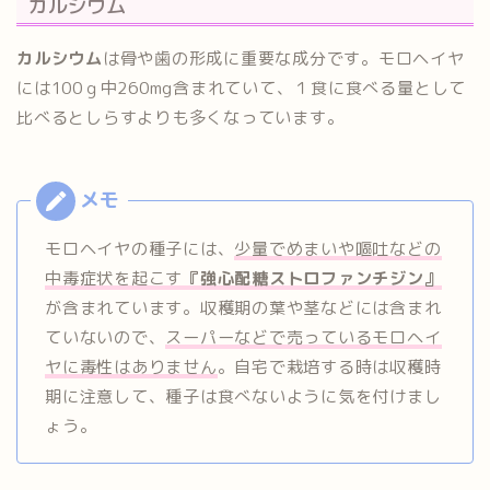
カルシウム
カルシウム
は骨や歯の形成に重要な成分です。モロヘイヤ
には100ｇ中260mg含まれていて、１食に食べる量として
比べるとしらすよりも多くなっています。
モロヘイヤの種子には、
少量でめまいや嘔吐などの
中毒症状を起こす
『強心配糖ストロファンチジン』
が含まれています。収穫期の葉や茎などには含まれ
ていないので、
スーパーなどで売っているモロヘイ
ヤに毒性はありません
。自宅で栽培する時は収穫時
期に注意して、種子は食べないように気を付けまし
ょう。