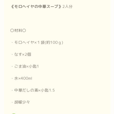
《モロヘイヤの中華スープ》
2人分
〇材料〇
・モロヘイヤ×１袋(約100ｇ)
・なす×2個
・ごま油×小匙1
・水×400ml
・中華だしの素×小匙1.5
・胡椒少々