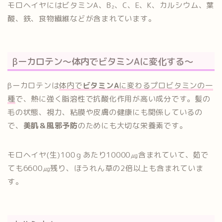
モロヘイヤにはビタミンA、B₂、C、E、K、カルシウム、葉
酸、鉄、食物繊維などが含まれています。
βーカロテン～体内でビタミンAに変化する～
βーカロテンは
体内で
ビタミンA
に変わるプロビタミンの一
種
で、熱に強く脂溶性で抗酸化作用が高い成分です。髪の
毛の状態、視力、粘膜や皮膚の健康にも関係しているの
で、
美肌＆風邪予防
のためにも大切な栄養素です。
モロヘイヤ(生)100ｇあたり10000㎍含まれていて、茹で
ても6600㎍残り、ほうれん草の2倍以上も含まれていま
す。