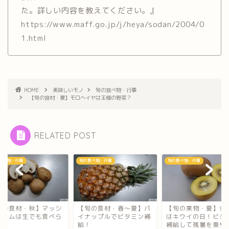
た。詳しい内容を教えてください。』
https://www.maff.go.jp/j/heya/sodan/2004/0
1.html
HOME
美味しいモノ
旬の食べ物・行事
【旬の食材・夏】モロヘイヤは王様の野菜？
RELATED POST
食べ物・行事
旬の食べ物・行事
旬の食べ物・行事
旬の食材・秋】マッシ
【旬の食材・春～夏】パ
【旬の果物・夏】9月
ルームは生でも食べら
イナップルでビタミン補
はキウイの日！ビタ
る？
給！
補給して残暑を乗り切.