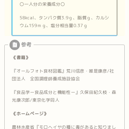
〇一人分の栄養成分〇
58kcal、タンパク質3.9ｇ、脂質ｇ、カルシ
ウム159ｍｇ、塩分相当量0.37ｇ
《書籍》
『オールフォト食材図鑑』荒川信彦・唯是康彦/社
団法人 全国調理師養成施設協会
『食品学ー食品成分と機能性ー』久保田紀久枝・森
光康次郎/東京化学同人
《ホームページ》
農林水産省『モロヘイヤの種に毒があると知りまし